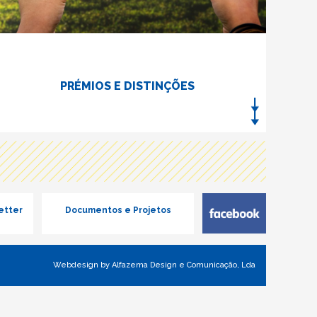
PRÉMIOS E DISTINÇÕES
etter
Documentos e Projetos
Webdesign by Alfazema Design e Comunicação, Lda